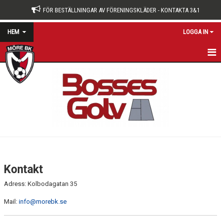
FÖR BESTÄLLNINGAR AV FÖRENINGSKLÄDER - KONTAKTA 3&1
HEM
LOGGA IN
HEM
NYHETER
OM KLUBBEN
KONTAKT
KALENDER
Kontakt
BILDGALLERI
Adress: Kolbodagatan 35
DOKUMENT
Mail:
info@morebk.se
VÅRA LAG/TRÄNARE