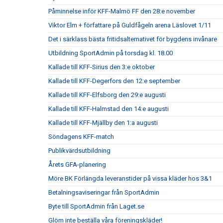
Påminnelse inför KFF-Malmö FF den 28:e november
Viktor Elm + författare på Guldfågeln arena Läslovet 1/11
Det i särklass bästa fritidsalternativet för bygdens invånare
Utbildning SportAdmin på torsdag kl. 18.00
Kallade till KFF-Sirius den 3:e oktober
Kallade till KFF-Degerfors den 12:e september
Kallade till KFF-Elfsborg den 29:e augusti
Kallade till KFF-Halmstad den 14:e augusti
Kallade till KFF-Mjällby den 1:a augusti
Söndagens KFF-match
Publikvärdsutbildning
Årets GFA-planering
Möre BK Förlängda leveranstider på vissa kläder hos 3&1
Betalningsaviseringar från SportAdmin
Byte till SportAdmin från Laget.se
Glöm inte beställa våra föreningskläder!