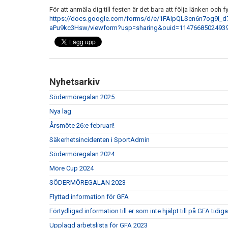
För att anmäla dig till festen är det bara att följa länken och f
https://docs.google.com/forms/d/e/1FAIpQLScn6n7og9I_
aPu9kc3Hsw/viewform?usp=sharing&ouid=1147668502493
Nyhetsarkiv
Södermöregalan 2025
Nya lag
Årsmöte 26:e februari!
Säkerhetsincidenten i SportAdmin
Södermöregalan 2024
Möre Cup 2024
SÖDERMÖREGALAN 2023
Flyttad information för GFA
Förtydligad information till er som inte hjälpt till på GFA tidig
Upplagd arbetslista för GFA 2023