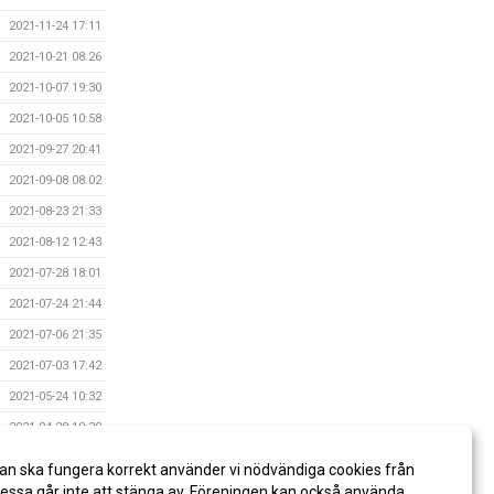
2021-11-24 17:11
2021-10-21 08:26
2021-10-07 19:30
2021-10-05 10:58
2021-09-27 20:41
2021-09-08 08:02
2021-08-23 21:33
2021-08-12 12:43
2021-07-28 18:01
2021-07-24 21:44
2021-07-06 21:35
2021-07-03 17:42
2021-05-24 10:32
2021-04-28 10:30
2021-04-24 10:33
an ska fungera korrekt använder vi nödvändiga cookies från
2020-01-01 09:21
ssa går inte att stänga av. Föreningen kan också använda