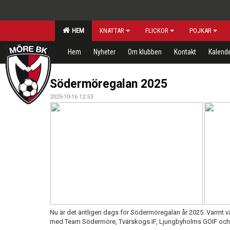
HEM
KNATTAR
FLICKOR
POJKAR
Hem
Nyheter
Om klubben
Kontakt
Kalend
Södermöregalan 2025
2025-10-16 12:53
Nu är det äntligen dags för Södermöregalan år 2025. Varmt vä
med Team Södermöre, Tvärskogs IF, Ljungbyholms GOIF oc