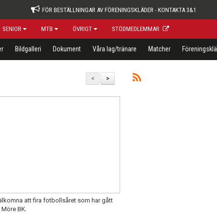
FÖR BESTÄLLNINGAR AV FÖRENINGSKLÄDER - KONTAKTA 3&1
SENIOR
MTB
ÖVRIGT
STÖDMEDLEMMAR
er
Bildgalleri
Dokument
Våra lag/tränare
Matcher
Föreningsklä
<
>
lkomna att fira fotbollsåret som har gått
h Möre BK.