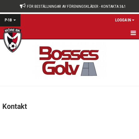
FÖR BESTÄLLNINGAR AV FÖRENINGSKLÄDER - KONTAKTA 3&1
P-18
LOGGA IN
HEM
NYHETER
KALENDER
MATCHER
TRUPPEN
Kontakt
BILDGALLERI
DOKUMENT
KONTAKT