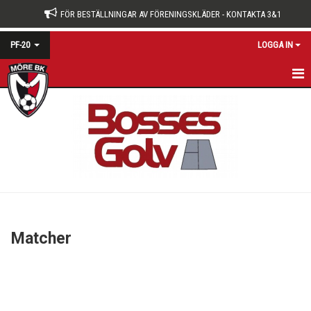
FÖR BESTÄLLNINGAR AV FÖRENINGSKLÄDER - KONTAKTA 3&1
PF-20
LOGGA IN
HEM
NYHETER
KALENDER
MATCHER
TRUPPEN
Matcher
BILDGALLERI
DOKUMENT
KONTAKT