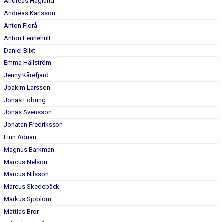
Andreas Haglund
Andreas Karlsson
Anton Florå
Anton Lennehult
Daniel Blixt
Emma Hällström
Jenny Kårefjärd
Joakim Larsson
Jonas Lobring
Jonas Svensson
Jonatan Fredriksson
Linn Adrian
Magnus Barkman
Marcus Nelson
Marcus Nilsson
Marcus Skedebäck
Markus Sjöblom
Mattias Bror