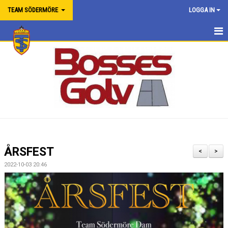
TEAM SÖDERMÖRE
LOGGA IN
HEM
OM LAGET
NYHETER
KALENDER
MATCHER
ÅRSFEST
<
>
TRUPPEN
2022-10-03 20:46
BILDGALLERI
DOKUMENT
LÄNKAR