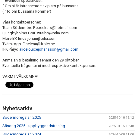
˚ Eventuell specialkost.
˚ Om ni är intresserade av plats på bussarna.
(Info om bussarna kommer)
Våra kontaktpersoner:
Team Södermöre Rebecka-s@hotmail.com
Ljungbyholms GoIF wreibo@telia.com
Möre BK Erica.johan@telia.com
Tvärskogs IF helena@froler.se
IFK Påryd
alicelouicejohansson@gmail.com
Anmälan & betalning senast den 29 oktober.
Eventuella frågor tar ni med respektive kontaktperson.
VARMT VÄLKOMNA!
Nyhetsarkiv
Södermöregalan 2025
2025-10-10 15:12
Säsong 2025 - uppbyggnadsträning
2025-01-15 15:48
Södermöregalan 2024
2024-10-08 11:00