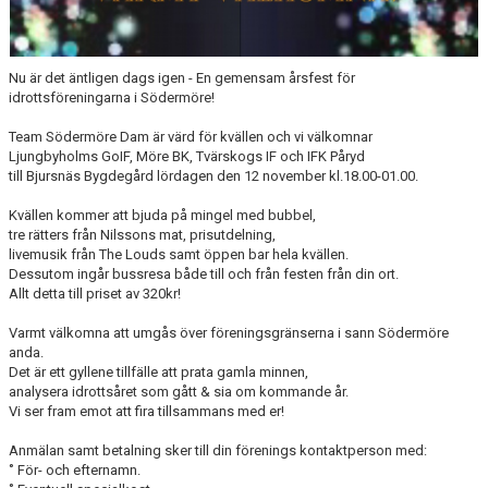
Nu är det äntligen dags igen - En gemensam årsfest för
idrottsföreningarna i Södermöre!
Team Södermöre Dam är värd för kvällen
och vi välkomnar
Ljungbyholms GoIF, Möre BK, Tvärskogs IF och IFK Påryd
till Bjursnäs Bygdegård lördagen den 12 november kl.18.00-01.00.
Kvällen kommer att bjuda på mingel med bubbel,
tre rätters från Nilssons mat, prisutdelning,
livemusik från The Louds samt öppen bar hela kvällen.
Dessutom ingår bussresa både till och från festen från din ort.
Allt detta till priset av 320kr!
Varmt välkomna att umgås över föreningsgränserna i sann Södermöre
anda.
Det är ett gyllene tillfälle att prata gamla minnen,
analysera idrottsåret som gått & sia om kommande år.
Vi ser fram emot att fira tillsammans med er!
Anmälan samt betalning sker till
din förenings kontaktperson med:
˚ För- och efternamn.