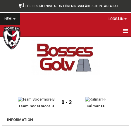
FÖR BESTÄLLNINGAR AV FÖRENINGSKLÄDER - KONTAKTA 3&1
HEM
LOGGA IN
HEM
NYHETER
OM KLUBBEN
KONTAKT
KALENDER
0 - 3
BILDGALLERI
Team Södermöre B
Kalmar FF
DOKUMENT
INFORMATION
VÅRA LAG/TRÄNARE