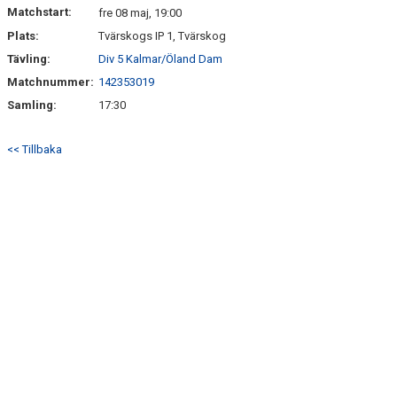
Matchstart:
fre 08 maj, 19:00
Plats:
Tvärskogs IP 1, Tvärskog
MATCHER
Tävling:
Div 5 Kalmar/Öland Dam
FÖRENINGSKLÄDER
Matchnummer:
142353019
Samling:
17:30
<< Tillbaka