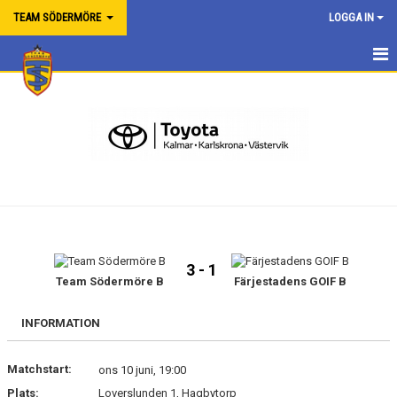
TEAM SÖDERMÖRE
LOGGA IN
HEM
OM LAGET
NYHETER
KALENDER
MATCHER
3 - 1
TRUPPEN
Team Södermöre B
Färjestadens GOIF B
BILDGALLERI
INFORMATION
DOKUMENT
Matchstart:
ons 10 juni, 19:00
Plats:
Loverslunden 1, Hagbytorp
LÄNKAR