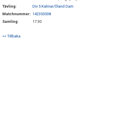
Tävling:
Div 5 Kalmar/Öland Dam
STYRELSE
Matchnummer:
142353038
Samling:
17:30
POLICYS/RIKTLINJER
<< Tillbaka
KLUBBSHOPEN