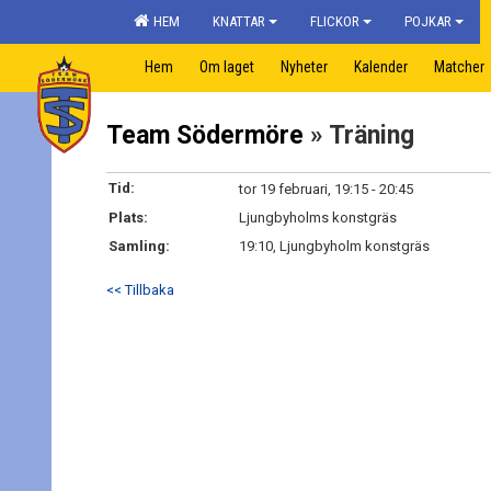
HEM
KNATTAR
FLICKOR
POJKAR
Hem
Om laget
Nyheter
Kalender
Matcher
Team Södermöre
» Träning
Tid:
tor 19 februari, 19:15 - 20:45
Plats:
Ljungbyholms konstgräs
Samling:
19:10, Ljungbyholm konstgräs
<< Tillbaka