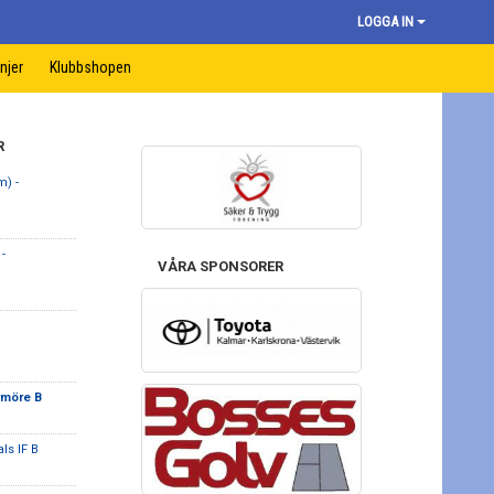
LOGGA IN
injer
Klubbshopen
R
m) -
-
VÅRA SPONSORER
möre B
als IF B