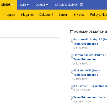
SENIOR
MTB
ÖVRIGT
STÖDMEDLEMMAR
Truppen
Bildgalleri
Dokument
Länkar
Styrelse
Policys/riktl
KOMMANDE MATCHE
Runsten-Möckleby IF B (9-
Team Södermöre B
Tis 11/8 19:00
Glömminge-Algutsrums IF 
Team Södermöre
Tor 13/8 19:00
Bäckebo GOIF (9-m) -
Team Södermöre B
Tis 18/8 18:30
IFK Kalmar C -
Team Söder
Fre 21/8 19:00
Team Södermöre
- Lindsd
Sön 23/8 17:00