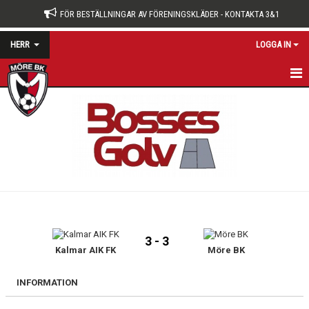
FÖR BESTÄLLNINGAR AV FÖRENINGSKLÄDER - KONTAKTA 3&1
HERR
LOGGA IN
HEM
NYHETER
KALENDER
MATCHER
TRUPPEN
3 - 3
BILDGALLERI
Kalmar AIK FK
Möre BK
INFORMATION